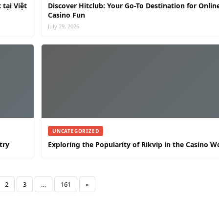
tại Việt
Discover Hitclub: Your Go-To Destination for Onlin
Casino Fun
July 29, 2026
UNCATEGORIZED
try
Exploring the Popularity of Rikvip in the Casino W
Posts
2
3
…
161
»
pagination