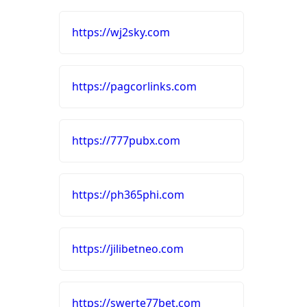
https://wj2sky.com
https://pagcorlinks.com
https://777pubx.com
https://ph365phi.com
https://jilibetneo.com
https://swerte77bet.com