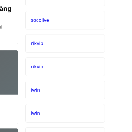
hàng
socolive
ui
rikvip
rikvip
iwin
iwin