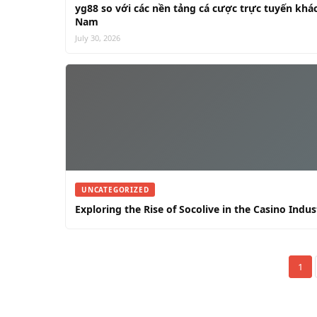
yg88 so với các nền tảng cá cược trực tuyến khác 
Nam
July 30, 2026
UNCATEGORIZED
Exploring the Rise of Socolive in the Casino Indus
1