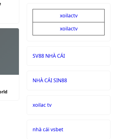
e
xoilactv
xoilactv
SV88 NHÀ CÁI
NHÀ CÁI SIN88
orld
xoilac tv
nhà cái vsbet