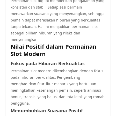
Permainan slot digital memberikan pengalaman yang
konsisten dan stabil. Setiap sesi bermain
menawarkan suasana yang menyenangkan, sehingga
pemain dapat merasakan hiburan yang berkualitas
tanpa tekanan. Hal ini menjadikan permainan slot
sebagai pilihan hiburan yang rileks dan
menyenangkan.
Nilai Positif dalam Permainan
Slot Modern
Fokus pada Hiburan Berkualitas
Permainan slot modern dikembangkan dengan fokus
pada hiburan berkualitas. Pengembang
menghadirkan fitur-fitur menarik yang bertujuan
meningkatkan kesenangan pemain, seperti animasi
bonus, transisi yang halus, dan tata letak yang ramah
pengguna.
Menumbuhkan Suasana Positif